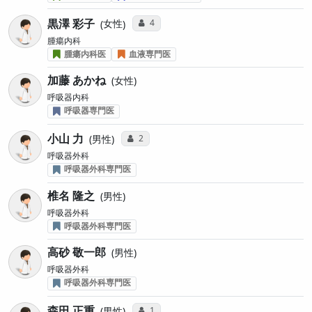
黒澤 彩子
コミュニケーション・タイプ投票数
4
女性
腫瘍内科
腫瘍内科医
血液専門医
加藤 あかね
女性
呼吸器内科
呼吸器専門医
小山 力
コミュニケーション・タイプ投票数
2
男性
呼吸器外科
呼吸器外科専門医
椎名 隆之
男性
呼吸器外科
呼吸器外科専門医
高砂 敬一郎
男性
呼吸器外科
呼吸器外科専門医
森田 正重
コミュニケーション・タイプ投票数
1
男性