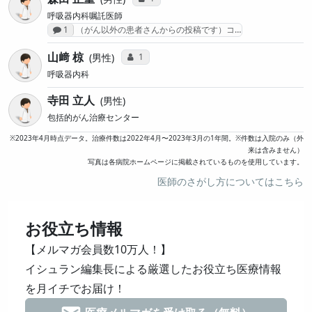
呼吸器内科嘱託医師
感想投稿数
1
（がん以外の患者さんからの投稿です）コ…
山﨑 椋
コミュニケーション・タイプ投票数
1
男性
呼吸器内科
寺田 立人
男性
包括的がん治療センター
※2023年4月時点データ。治療件数は2022年4月〜2023年3月の1年間。※件数は入院のみ（外
来は含みません）
写真は各病院ホームページに掲載されているものを使用しています。
医師のさがし方についてはこちら
お役立ち情報
【メルマガ会員数10万人！】
イシュラン編集長による厳選したお役立ち医療情報
を月イチでお届け！