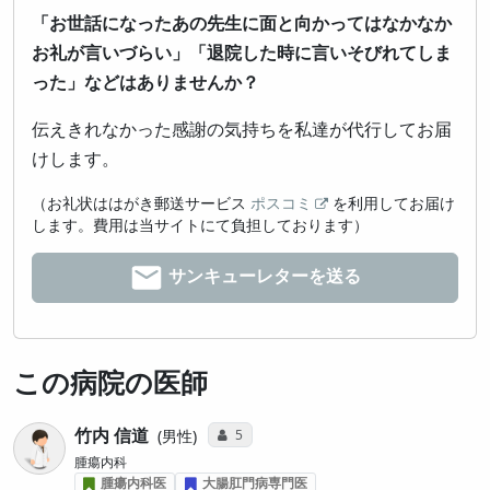
「お世話になったあの先生に面と向かってはなかなか
お礼が言いづらい」「退院した時に言いそびれてしま
った」などはありませんか？
伝えきれなかった感謝の気持ちを私達が代行してお届
けします。
（お礼状ははがき郵送サービス
ポスコミ
を利用してお届け
します。費用は当サイトにて負担しております）
サンキューレターを送る
この病院の医師
竹内 信道
コミュニケーション・タイプ投票数
5
男性
腫瘍内科
腫瘍内科医
大腸肛門病専門医