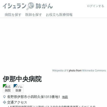
ログインする
病院を探す
医師を探す
お役立ち医療情報
Wikipedia
/ photo from
Wikimedia Commons
伊那中央病院
拠点
ゲノム
病院
医療
長野県伊那市小四郎久保1313番地1
地図
交通アクセス
ＪＲ飯田線伊那北駅より路線バス３分中央自動車道伊那ＩＣから５分