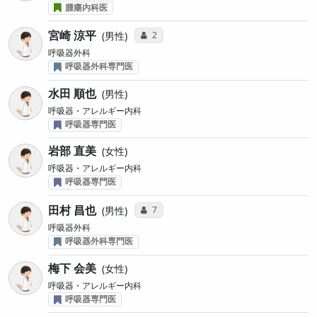
腫瘍内科医
宮崎 涼平
コミュニケーション・タイプ投票数
2
男性
呼吸器外科
呼吸器外科専門医
水田 順也
男性
呼吸器・アレルギー内科
呼吸器専門医
岩部 直美
女性
呼吸器・アレルギー内科
呼吸器専門医
田村 昌也
コミュニケーション・タイプ投票数
7
男性
呼吸器外科
呼吸器外科専門医
梅下 会美
女性
呼吸器・アレルギー内科
呼吸器専門医