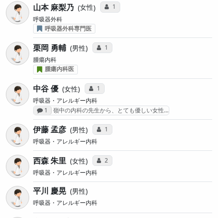
山本 麻梨乃
コミュニケーション・タイプ投票数
1
女性
呼吸器外科
呼吸器外科専門医
栗岡 勇輔
コミュニケーション・タイプ投票数
1
男性
腫瘍内科
腫瘍内科医
中谷 優
コミュニケーション・タイプ投票数
1
女性
呼吸器・アレルギー内科
感想投稿数
1
嶺中の内科の先生から、とても優しい女性…
伊藤 孟彦
コミュニケーション・タイプ投票数
1
男性
呼吸器・アレルギー内科
西森 朱里
コミュニケーション・タイプ投票数
2
女性
呼吸器・アレルギー内科
平川 慶晃
男性
呼吸器・アレルギー内科