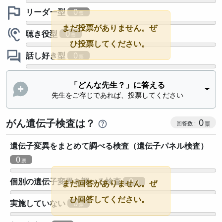
リーダー型
0
まだ投票がありません。ぜ
聴き役型
0
ひ投票してください。
話し好き型
0
「どんな先生？」に答える
先生をご存じであれば、投票してください
がん遺伝子検査は？
0
遺伝子変異をまとめて調べる検査（遺伝子パネル検査）
0
個別の遺伝子変異を調べる検査
0
まだ回答がありません。ぜ
ひ回答してください。
実施していない
0