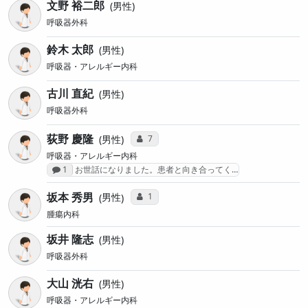
文野 裕二郎
男性
呼吸器外科
鈴木 太郎
男性
呼吸器・アレルギー内科
古川 直紀
男性
呼吸器外科
荻野 慶隆
コミュニケーション・タイプ投票数
7
男性
呼吸器・アレルギー内科
感想投稿数
1
お世話になりました。患者と向き合ってく…
坂本 秀男
コミュニケーション・タイプ投票数
1
男性
腫瘍内科
坂井 隆志
男性
呼吸器外科
大山 洸右
男性
呼吸器・アレルギー内科