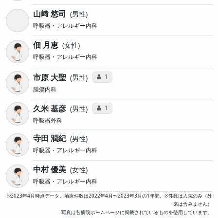
山﨑 悠司
男性
呼吸器・アレルギー内科
佃 月恵
女性
呼吸器・アレルギー内科
市原 大聖
コミュニケーション・タイプ投票数
1
男性
腫瘍内科
久米 基彦
コミュニケーション・タイプ投票数
1
男性
呼吸器外科
寺田 潤紀
男性
呼吸器・アレルギー内科
中村 優美
女性
呼吸器・アレルギー内科
※2023年4月時点データ。治療件数は2022年4月〜2023年3月の1年間。※件数は入院のみ（外
来は含みません）
写真は各病院ホームページに掲載されているものを使用しています。