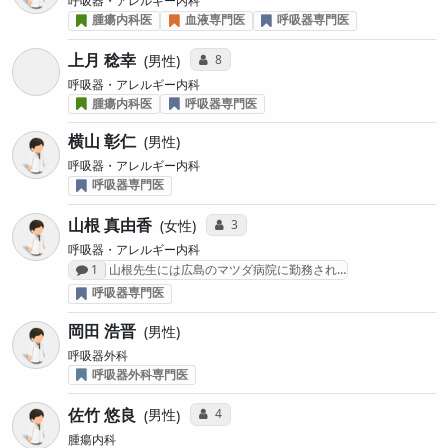
呼吸器・アレルギー内科
腫瘍内科医
血液専門医
呼吸器専門医
上月 稔幸
コミュニケーション・タイプ投票数
8
男性
呼吸器・アレルギー内科
腫瘍内科医
呼吸器専門医
横山 彰仁
男性
呼吸器・アレルギー内科
呼吸器専門医
山根 真由香
コミュニケーション・タイプ投票数
3
女性
呼吸器・アレルギー内科
感想投稿数
1
山根先生には広島のマツダ病院に勤務され…
呼吸器専門医
岡田 浩晋
男性
呼吸器外科
呼吸器外科専門医
佐竹 悠良
コミュニケーション・タイプ投票数
4
男性
腫瘍内科