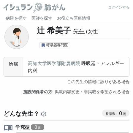
ログインする
病院を探す
医師を探す
お役立ち医療情報
辻 希美子
先生
女性
呼吸器専門医
高知大学医学部附属病院
呼吸器・アレルギー
所属
内科
この先生の情報に誤りがある場合
施設関係者の方:
掲載内容変更・非掲載を希望される場合
コミュニケ
どんな先生？
0
学究型
0