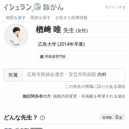
ログインする
病院を探す
医師を探す
お役立ち医療情報
楢﨑 唯
先生
女性
広島大学
(
2014
年卒業)
呼吸器専門医
広島市医師会運営・安芸市民病院
内科
所属
この先生の情報に誤りがある場合
施設関係者の方:
掲載内容変更・非掲載を希望される場合
コミュニケ
どんな先生？
0