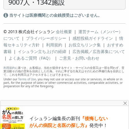
9007人・1342施設
当サイトは医療機関との金銭授受はございません。
© 2013 株式会社イシュラン
会社概要
｜
運営チーム（メンバー）
について
｜
プライバシーポリシー
｜
感想投稿ガイドライン
｜
情
報セキュリティ方針
｜
利用規約
｜
お役立ちリンク集
｜
おすすめ
書籍
｜
イシュラン立ち上げの経緯
｜
広告掲載／広告募集について
｜
よくあるご質問（FAQ）
｜
ご意見・お問い合わせ
利用規約
に基づき、お客様は、当社が提供するサイト・サービスの全部又は一部を問わず、営
業活動その他の営利を目的とした行為、それに準ずる行為又はそのための準備行為を目的とし
て、これを利用又はアクセスすることはできません。
Under our
Terms of Use
, you may not use or access our site or services, in whole or in
part, for the purpose of sales or other commercial activities, comparable activities, or
preparation for any of the foregoing.
イシュラン編集長の新刊
『後悔しない
がんの病院と名医の探し方』
発売中！