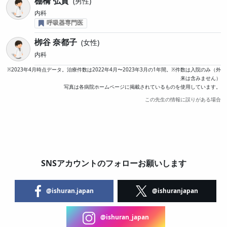
棚橋 弘貴
男性
内科
呼吸器専門医
栁谷 奈都子
女性
内科
※2023年4月時点データ。治療件数は2022年4月〜2023年3月の1年間。※件数は入院のみ（外
来は含みません）
写真は各病院ホームページに掲載されているものを使用しています。
この先生の情報に誤りがある場合
SNSアカウントのフォローお願いします
@ishuran.japan
@ishuranjapan
@ishuran_japan