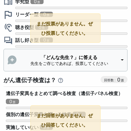
学究型
0
リーダー型
0
まだ投票がありません。ぜ
聴き役型
0
ひ投票してください。
話し好き型
0
「どんな先生？」に答える
先生をご存じであれば、投票してください
がん遺伝子検査は？
0
遺伝子変異をまとめて調べる検査（遺伝子パネル検査）
0
個別の遺伝子変異を調べる検査
0
まだ回答がありません。ぜ
ひ回答してください。
実施していない
0