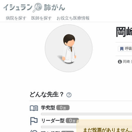
病院を探す
医師を探す
お役立ち医療情報
岡
呼吸
岡﨑 
どんな先生？
学究型
0
リーダー型
0
まだ投票がありません