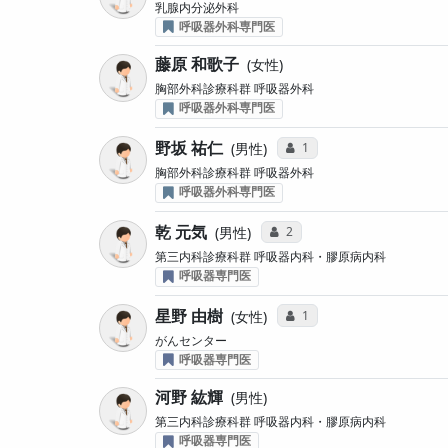
乳腺内分泌外科
呼吸器外科専門医
藤原 和歌子
女性
胸部外科診療科群 呼吸器外科
呼吸器外科専門医
野坂 祐仁
コミュニケーション・タイ
1
男性
胸部外科診療科群 呼吸器外科
呼吸器外科専門医
乾 元気
コミュニケーション・タイプ投
2
男性
第三内科診療科群 呼吸器内科・膠原病内科
呼吸器専門医
星野 由樹
コミュニケーション・タイ
1
女性
がんセンター
呼吸器専門医
河野 紘輝
男性
第三内科診療科群 呼吸器内科・膠原病内科
呼吸器専門医