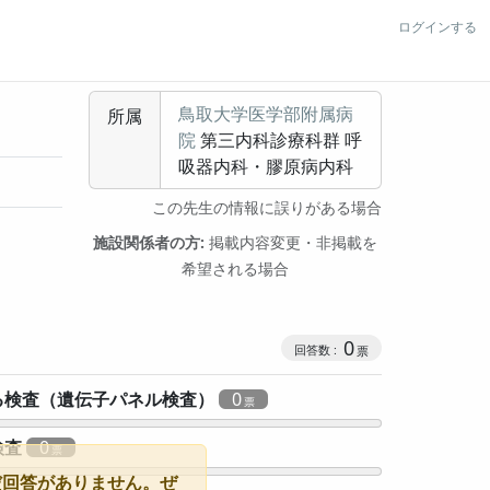
ログインする
鳥取大学医学部附属病
所属
院
第三内科診療科群 呼
吸器内科・膠原病内科
この先生の情報に誤りがある場合
施設関係者の方:
掲載内容変更・非掲載を
希望される場合
0
る検査（遺伝子パネル検査）
0
検査
0
だ回答がありません。ぜ