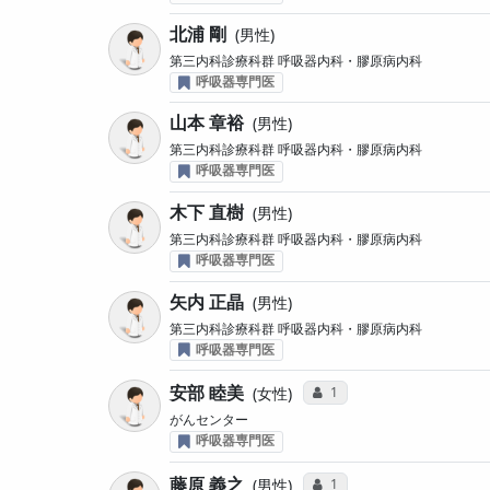
北浦 剛
男性
第三内科診療科群 呼吸器内科・膠原病内科
呼吸器専門医
山本 章裕
男性
第三内科診療科群 呼吸器内科・膠原病内科
呼吸器専門医
木下 直樹
男性
第三内科診療科群 呼吸器内科・膠原病内科
呼吸器専門医
矢内 正晶
男性
第三内科診療科群 呼吸器内科・膠原病内科
呼吸器専門医
安部 睦美
コミュニケーション・タイ
1
女性
がんセンター
呼吸器専門医
藤原 義之
コミュニケーション・タイ
1
男性