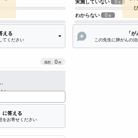
実施していない
0
。
わからない
0
答える
「が
してください
この先生に肺がんの治
感想投稿数
0
ん。
さい。
」に答える
想をお寄せください