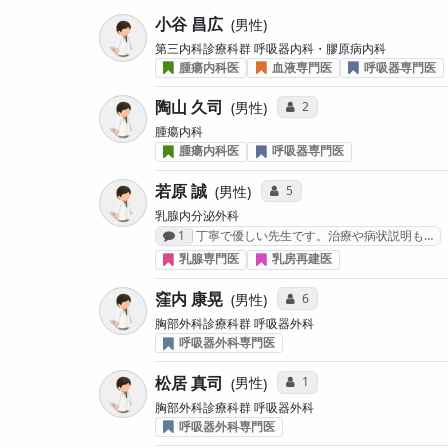
小谷 昌広
男性
第三内科診療科群 呼吸器内科・膠原病内科
腫瘍内科医
血液専門医
呼吸器専門医
陶山 久司
コミュニケーション・タイ
2
男性
腫瘍内科
腫瘍内科医
呼吸器専門医
若原 誠
コミュニケーション・タイプ投
5
男性
乳腺内分泌外科
感想投稿数
1
丁寧で優しい先生です。治療や病状説明も…
乳腺専門医
乳房再建医
窪内 康晃
コミュニケーション・タイ
6
男性
胸部外科診療科群 呼吸器外科
呼吸器外科専門医
松居 真司
コミュニケーション・タイ
1
男性
胸部外科診療科群 呼吸器外科
呼吸器外科専門医