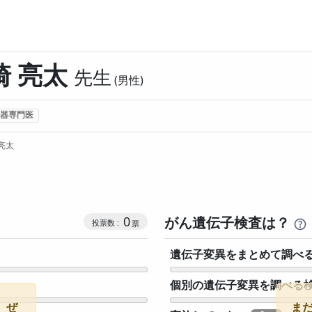
崎 亮太
先生
男性
器専門医
亮太
コミュニケーション・タイプ投票数
0
がん遺伝子検査は？
遺伝子変異をまとめて調べ
個別の遺伝子変異を調べる
。ぜ
ま