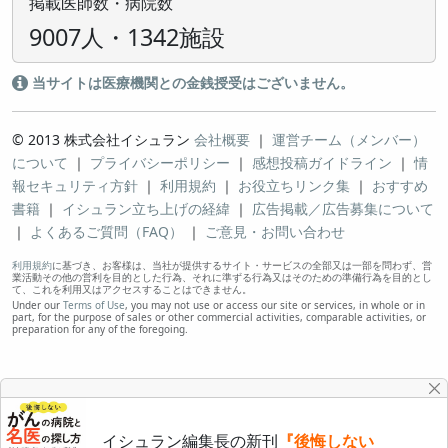
掲載医師数・病院数
9007人・1342施設
当サイトは医療機関との金銭授受はございません。
© 2013 株式会社イシュラン
会社概要
｜
運営チーム（メンバー）
について
｜
プライバシーポリシー
｜
感想投稿ガイドライン
｜
情
報セキュリティ方針
｜
利用規約
｜
お役立ちリンク集
｜
おすすめ
書籍
｜
イシュラン立ち上げの経緯
｜
広告掲載／広告募集について
｜
よくあるご質問（FAQ）
｜
ご意見・お問い合わせ
利用規約
に基づき、お客様は、当社が提供するサイト・サービスの全部又は一部を問わず、営
業活動その他の営利を目的とした行為、それに準ずる行為又はそのための準備行為を目的とし
て、これを利用又はアクセスすることはできません。
Under our
Terms of Use
, you may not use or access our site or services, in whole or in
part, for the purpose of sales or other commercial activities, comparable activities, or
preparation for any of the foregoing.
イシュラン編集長の新刊
『後悔しない