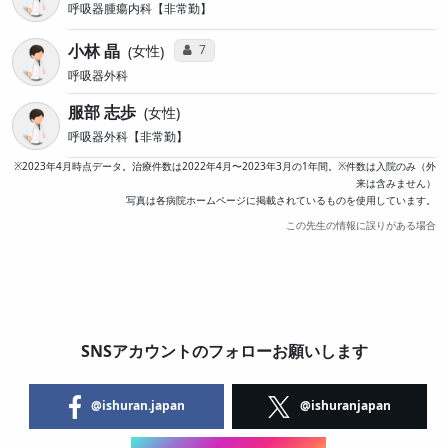
呼吸器腫瘍内科【非常勤】
小林 晶
コミュニケーション・タイプ投票数
7
女性
呼吸器外科
服部 志歩
女性
呼吸器外科【非常勤】
※2023年4月時点データ。治療件数は2022年4月〜2023年3月の1年間。※件数は入院のみ（外
来は含みません）
写真は各病院ホームページに掲載されているものを使用しています。
この先生の情報に誤りがある場合
SNSアカウントのフォローお願いします
@ishuran.japan
@ishuranjapan