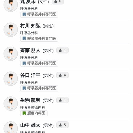
丸 夏未
コミュニケーション・タイプ投票数
6
女性
呼吸器外科
呼吸器外科専門医
村川 知弘
男性
呼吸器外科
呼吸器外科専門医
齊藤 朋人
コミュニケーション・タイプ投票数
1
男性
呼吸器外科
呼吸器外科専門医
谷口 洋平
コミュニケーション・タイプ投票数
4
男性
呼吸器外科
呼吸器外科専門医
生駒 龍興
コミュニケーション・タイプ投票数
1
男性
呼吸器腫瘍内科
腫瘍内科医
山中 雄太
コミュニケーション・タイプ投票数
5
男性
呼吸器腫瘍内科