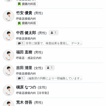
腫瘍内科医
竹安 優貴
男性
呼吸器腫瘍内科
腫瘍内科医
中西 健太郎
コミュニケーション・タイプ投票数
1
男性
呼吸器腫瘍内科
感想投稿数
1
非常に慎重で、検査結果を重視し、データ…
福田 直樹
男性
呼吸器・感染症内科
吉田 清里
コミュニケーション・タイプ投票数
1
女性
呼吸器腫瘍内科
感想投稿数
1
（編集部の判断により一部編集しています…
槇原 なつの
女性
呼吸器腫瘍内科【非常勤】
荒木 啓吾
男性