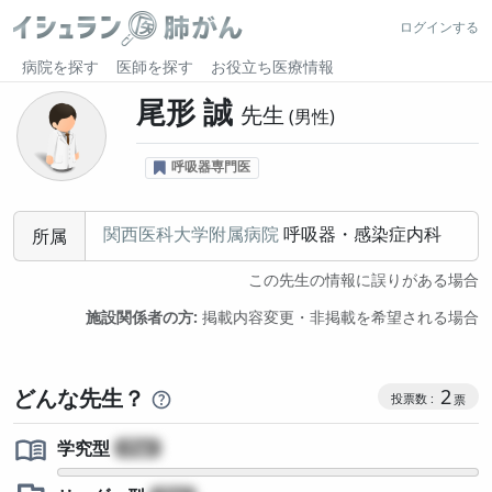
ログインする
病院を探す
医師を探す
お役立ち医療情報
尾形 誠
先生
男性
呼吸器専門医
関西医科大学附属病院
呼吸器・感染症内科
所属
この先生の情報に誤りがある場合
施設関係者の方:
掲載内容変更・非掲載を希望される場合
コミュニケ
どんな先生？
2
学究型
?