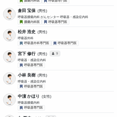
腫瘍内科医
呼吸器専門医
倉田 宝保
男性
呼吸器腫瘍内科 がんセンター 呼吸器・感染症内科
腫瘍内科医
呼吸器専門医
松井 浩史
男性
呼吸器外科
呼吸器外科専門医
呼吸器専門医
宮下 修行
コミュニケーション・タイプ投票数
9
男性
呼吸器・感染症内科
呼吸器専門医
小林 良樹
男性
呼吸器・感染症内科
呼吸器専門医
中濵 かほり
女性
呼吸器腫瘍内科
呼吸器専門医