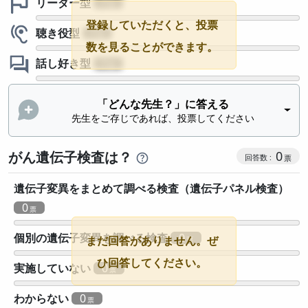
リーダー型
?
登録していただくと、投票
聴き役型
?
数を見ることができます。
話し好き型
?
「どんな先生？」に答える
先生をご存じであれば、投票してください
がん遺伝子検査は？
0
遺伝子変異をまとめて調べる検査（遺伝子パネル検査）
0
個別の遺伝子変異を調べる検査
0
まだ回答がありません。ぜ
ひ回答してください。
実施していない
0
わからない
0