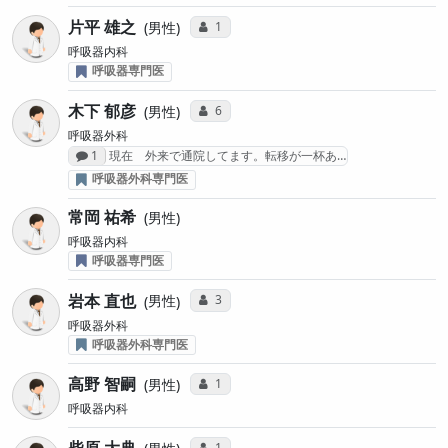
片平 雄之
コミュニケーション・タイプ投票数
1
男性
呼吸器内科
呼吸器専門医
木下 郁彦
コミュニケーション・タイプ投票数
6
男性
呼吸器外科
感想投稿数
1
現在 外来で通院してます。転移が一杯あ…
呼吸器外科専門医
常岡 祐希
男性
呼吸器内科
呼吸器専門医
岩本 直也
コミュニケーション・タイプ投票数
3
男性
呼吸器外科
呼吸器外科専門医
⾼野 智嗣
コミュニケーション・タイプ投票数
1
男性
呼吸器内科
コミュニケーション・タイプ投票数
1