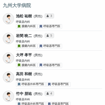
九州大学病院
池松 祐樹
コミュニケーション・タイプ投票数
3
男性
呼吸器内科
腫瘍内科医
呼吸器専門医
岩間 映二
コミュニケーション・タイプ投票数
5
男性
呼吸器内科
腫瘍内科医
呼吸器専門医
大坪 孝平
男性
呼吸器内科
腫瘍内科医
呼吸器専門医
高田 和樹
男性
呼吸器外科
呼吸器外科専門医
呼吸器専門医
竹中 朋祐
コミュニケーション・タイプ投票数
4
男性
呼吸器外科
呼吸器外科専門医
呼吸器専門医