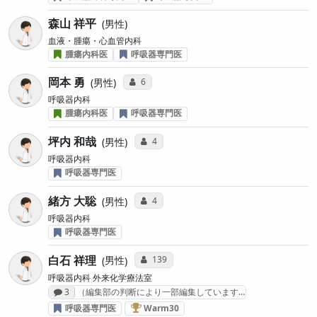
森山 祥平
男性
血液・腫瘍・心血管内科
腫瘍内科医
呼吸器専門医
岡本 勇
コミュニケーション・タイプ投票数
6
男性
呼吸器内科
腫瘍内科医
呼吸器専門医
坪内 和哉
コミュニケーション・タイプ投票数
4
男性
呼吸器内科
呼吸器専門医
緒方 大聡
コミュニケーション・タイプ投票数
4
男性
呼吸器内科
呼吸器専門医
白石 祥理
コミュニケーション・タイプ投票数
139
男性
呼吸器内科 外来化学療法室
感想投稿数
3
（編集部の判断により一部編集しています…
肺がん治療医 “Warm30” (2022年)
呼吸器専門医
Warm30