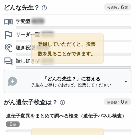
コミュニケ
どんな先生？
6
学究型
?
リーダー型
?
登録していただくと、投票
聴き役型
?
数を見ることができます。
話し好き型
?
「どんな先生？」に答える
先生をご存じであれば、投票してください
がん遺伝子検査は？
0
遺伝子変異をまとめて調べる検査（遺伝子パネル検査）
0