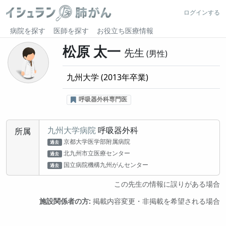
ログインする
病院を探す
医師を探す
お役立ち医療情報
松原 太一
先生
男性
九州大学
(
2013
年卒業)
呼吸器外科専門医
九州大学病院
呼吸器外科
所属
京都大学医学部附属病院
過去
北九州市立医療センター
過去
国立病院機構九州がんセンター
過去
この先生の情報に誤りがある場合
施設関係者の方:
掲載内容変更・非掲載を希望される場合