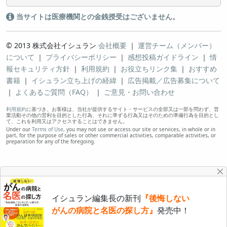
当サイトは医療機関との金銭授受はございません。
© 2013 株式会社イシュラン
会社概要
｜
運営チーム（メンバー）
について
｜
プライバシーポリシー
｜
感想投稿ガイドライン
｜
情
報セキュリティ方針
｜
利用規約
｜
お役立ちリンク集
｜
おすすめ
書籍
｜
イシュラン立ち上げの経緯
｜
広告掲載／広告募集について
｜
よくあるご質問（FAQ）
｜
ご意見・お問い合わせ
利用規約
に基づき、お客様は、当社が提供するサイト・サービスの全部又は一部を問わず、営
業活動その他の営利を目的とした行為、それに準ずる行為又はそのための準備行為を目的とし
て、これを利用又はアクセスすることはできません。
Under our
Terms of Use
, you may not use or access our site or services, in whole or in
part, for the purpose of sales or other commercial activities, comparable activities, or
preparation for any of the foregoing.
イシュラン編集長の新刊
『後悔しない
がんの病院と名医の探し方』
発売中！