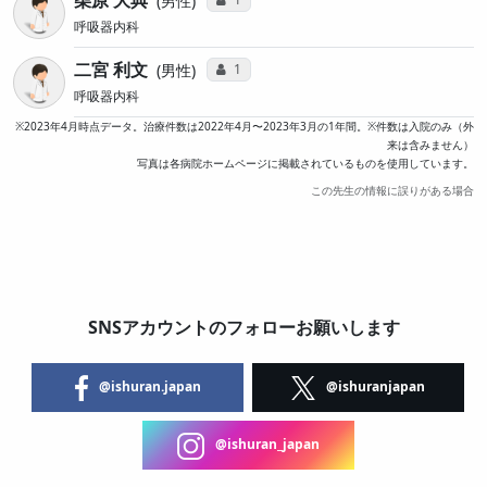
柴原 ⼤典
男性
呼吸器内科
二宮 利文
コミュニケーション・タイプ投票数
1
男性
呼吸器内科
※2023年4月時点データ。治療件数は2022年4月〜2023年3月の1年間。※件数は入院のみ（外
来は含みません）
写真は各病院ホームページに掲載されているものを使用しています。
この先生の情報に誤りがある場合
SNSアカウントのフォローお願いします
@ishuran.japan
@ishuranjapan
@ishuran_japan